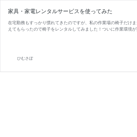
家具・家電レンタルサービスを使ってみた
在宅勤務もすっかり慣れてきたのですが、私の作業場の椅子だけま
えてもらったので椅子をレンタルしてみました！ついに作業環境が
家
タルサービスの使用感をご紹介 …
続きを読む
具・
家
電
ひむさぽ
レ
ン
タ
ル
サ
ー
ビ
ス
を
使
っ
て